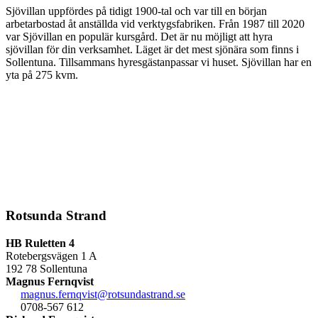
Sjövillan uppfördes på tidigt 1900-tal och var till en början
arbetarbostad åt anställda vid verktygsfabriken. Från 1987 till 2020
var Sjövillan en populär kursgård. Det är nu möjligt att hyra
sjövillan för din verksamhet. Läget är det mest sjönära som finns i
Sollentuna. Tillsammans hyresgästanpassar vi huset. Sjövillan har en
yta på 275 kvm.
Rotsunda Strand
HB Ruletten 4
Rotebergsvägen 1 A
192 78 Sollentuna
Magnus Fernqvist
magnus.fernqvist@rotsundastrand.se
0708-567 612